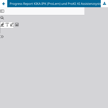
Progress Report KIKA-IPK (ProLern) und ProKI: KI Assistenzsysteme zur Inprozesskontrolle bei WAAM und DoD Prozessen